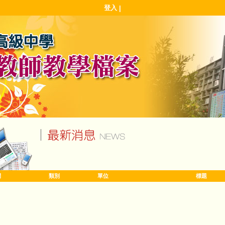
登入
|
間
類別
單位
標題