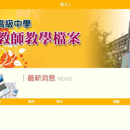
登入
|
間
類別
單位
標題