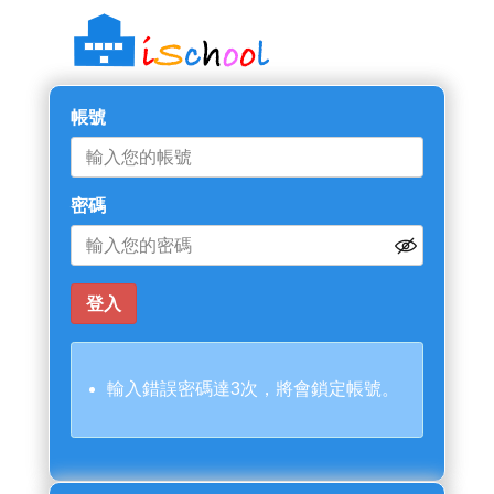
帳號
密碼
輸入錯誤密碼達3次，將會鎖定帳號。