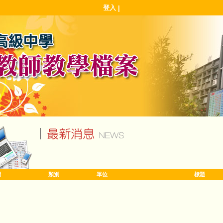
登入
|
間
類別
單位
標題