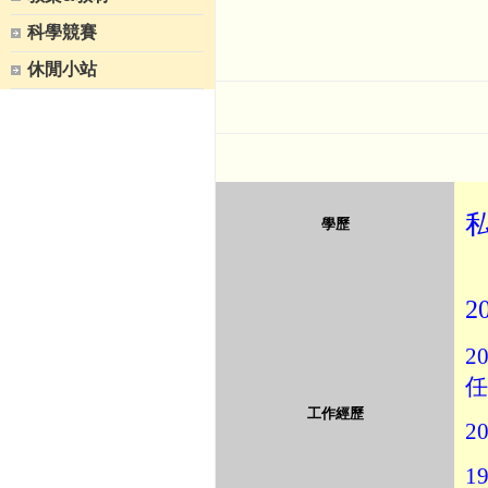
科學競賽
休閒小站
學歷
2
20
任
工作經歷
20
19