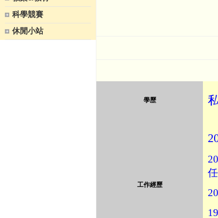
科學競賽
休閒小站
學歷
2
20
任
工作經歷
20
19