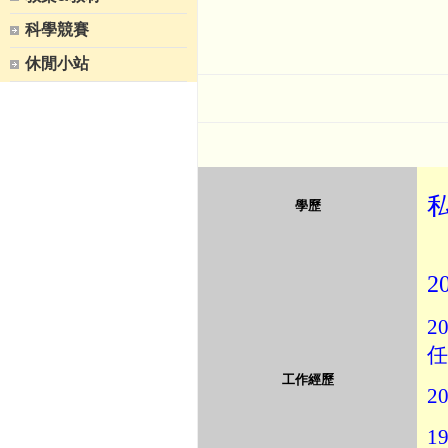
科學競賽
休閒小站
學歷
2
20
任
工作經歷
20
19