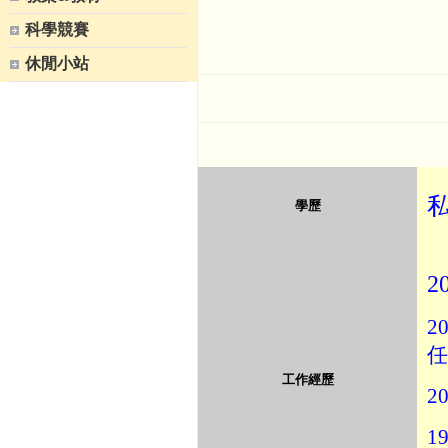
科學競賽
休閒小站
學歷
2
20
任
工作經歷
20
19