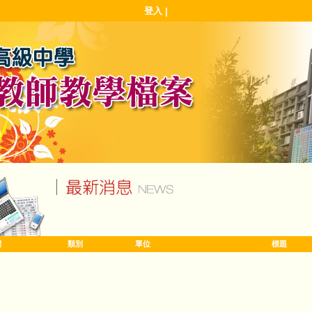
登入
|
間
類別
單位
標題