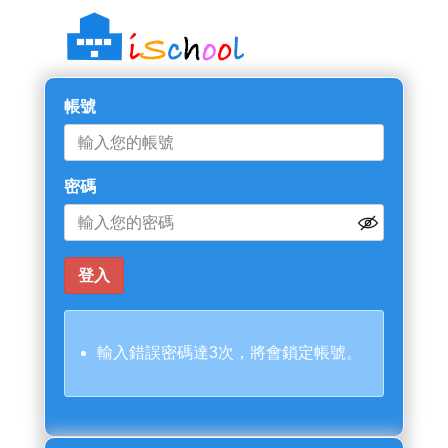
帳號
密碼
輸入錯誤密碼達3次，將會鎖定帳號。