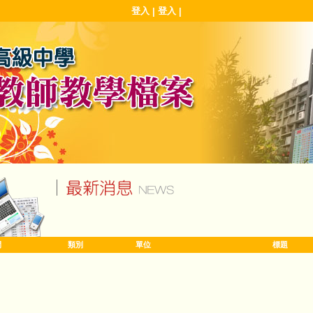
登入
登入
|
|
間
類別
單位
標題