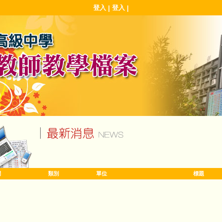
登入
登入
|
|
間
類別
單位
標題