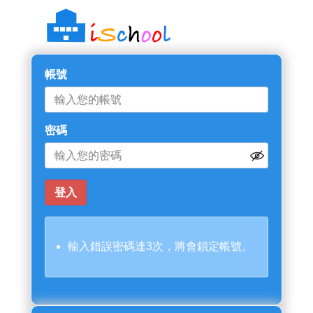
帳號
密碼
輸入錯誤密碼達3次，將會鎖定帳號。