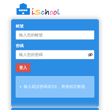
帳號
密碼
輸入錯誤密碼達3次，將會鎖定帳號。